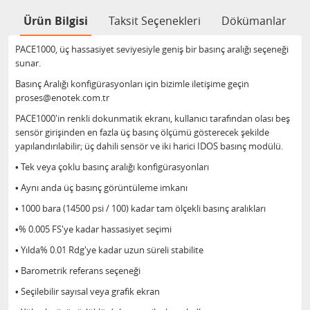
Ürün Bilgisi
Taksit Seçenekleri
Dökümanlar
PACE1000, üç hassasiyet seviyesiyle geniş bir basınç aralığı seçeneği
sunar.
Basınç Aralığı konfigürasyonları için bizimle iletişime geçin
proses@enotek.com.tr
PACE1000'in renkli dokunmatik ekranı, kullanıcı tarafından olası beş
sensör girişinden en fazla üç basınç ölçümü gösterecek şekilde
yapılandırılabilir; üç dahili sensör ve iki harici IDOS basınç modülü.
• Tek veya çoklu basınç aralığı konfigürasyonları
• Aynı anda üç basınç görüntüleme imkanı
• 1000 bara (14500 psi / 100) kadar tam ölçekli basınç aralıkları
•% 0.005 FS'ye kadar hassasiyet seçimi
• Yılda% 0.01 Rdg'ye kadar uzun süreli stabilite
• Barometrik referans seçeneği
• Seçilebilir sayısal veya grafik ekran