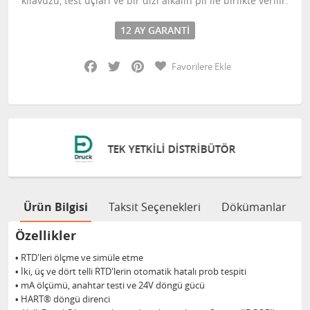
kılavuzu, test uçları ve bir dizi alkalin pil ile birlikte verilir.
12 AY GARANTI
Facebook
Twitter
Pinterest
Favorilere Ekle
TRIBÜTÖR
ONLINE DESTEK VE 
Ürün Bilgisi
Taksit Seçenekleri
Dökümanlar
Özellikler
• RTD'leri ölçme ve simüle etme
• İki, üç ve dört telli RTD'lerin otomatik hatalı prob tespiti
• mA ölçümü, anahtar testi ve 24V döngü gücü
• HART® döngü direnci