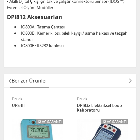
• Akıllı Dijital Çıkış için tak ve çalıştır konnektörü Sensör (IDOS ™)
Evrensel Ölçüm Modülleri
DPI812 Aksesuarları
IO800A : Taşıma Çantası
IO800B : Kemer klipsi, bilek kayışı / asma halkası ve tezgah
standı
IO800E : RS232 kablosu
Benzer Ürünler
Druck
Druck
UPS-III
DPI832 Elektriksel Loop
Kalibratörü
12 AY GARANTI
12 AY GARANTI