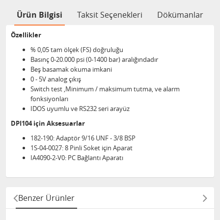
Ürün Bilgisi
Taksit Seçenekleri
Dökümanlar
Özellikler
% 0,05 tam ölçek (FS) doğruluğu
Basınç 0-20.000 psi (0-1400 bar) aralığındadır
Beş basamak okuma imkani
0 - 5V analog çıkış
Switch test ,Minimum / maksimum tutma, ve alarm
fonksiyonları
IDOS uyumlu ve RS232 seri arayüz
DPI104 için Aksesuarlar
182-190​: Adaptör 9/16 UNF - 3/8 BSP
1S-04-0027: 8 Pinli Soket için Aparat
IA4090-2-V0: PC Bağlantı Aparatı
Benzer Ürünler