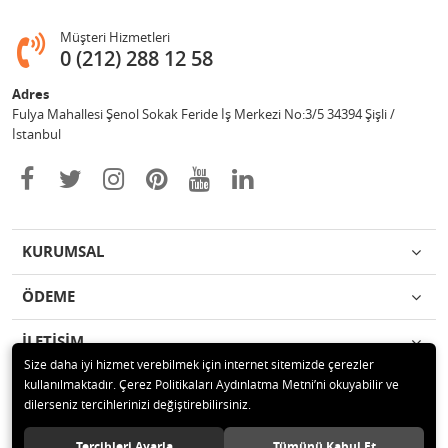
Müşteri Hizmetleri
0 (212) 288 12 58
Adres
Fulya Mahallesi Şenol Sokak Feride İş Merkezi No:3/5 34394 Şişli /
İstanbul
KURUMSAL
ÖDEME
İLETİŞİM
Size daha iyi hizmet verebilmek için internet sitemizde çerezler
kullanılmaktadır. Çerez Politikaları Aydınlatma Metni’ni okuyabilir ve
© 2020 Enotek Mühendislik ve Danışmalık Hizm. San. ve Tic. A.Ş. Tüm
dilerseniz tercihlerinizi değiştirebilirsiniz.
hakları saklıdır.
Tercihleri Ayarla
Tümünü Kabul Et