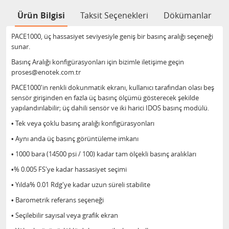
Ürün Bilgisi
Taksit Seçenekleri
Dökümanlar
PACE1000, üç hassasiyet seviyesiyle geniş bir basınç aralığı seçeneği
sunar.
Basınç Aralığı konfigürasyonları için bizimle iletişime geçin
proses@enotek.com.tr
PACE1000'in renkli dokunmatik ekranı, kullanıcı tarafından olası beş
sensör girişinden en fazla üç basınç ölçümü gösterecek şekilde
yapılandırılabilir; üç dahili sensör ve iki harici IDOS basınç modülü.
• Tek veya çoklu basınç aralığı konfigürasyonları
• Aynı anda üç basınç görüntüleme imkanı
• 1000 bara (14500 psi / 100) kadar tam ölçekli basınç aralıkları
•% 0.005 FS'ye kadar hassasiyet seçimi
• Yılda% 0.01 Rdg'ye kadar uzun süreli stabilite
• Barometrik referans seçeneği
• Seçilebilir sayısal veya grafik ekran