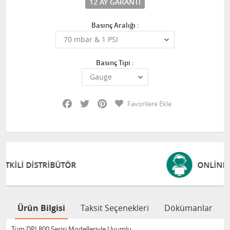
12 AY GARANTI
Basınç Aralığı :
Basınç Tipi :
Facebook
Twitter
Pinterest
Favorilere Ekle
ONLINE DESTEK VE EĞITIM
Ürün Bilgisi
Taksit Seçenekleri
Dökümanlar
Tüm DPI 800 Serisi Modelleriyle Uyumlu