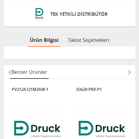
YETKILI DISTRIBÜTÖR
ONLINE 
Ürün Bilgisi
Taksit Seçenekleri
Benzer Ürünler
PV212A121M2038-1
IO620-PRV-P1