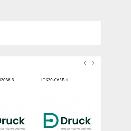
2038-3
IO620-CASE-4
UNO-38023