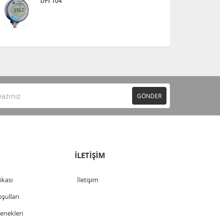
DPI 104
GÖNDER
İLETİŞİM
tikası
İletişim
şulları
nekleri