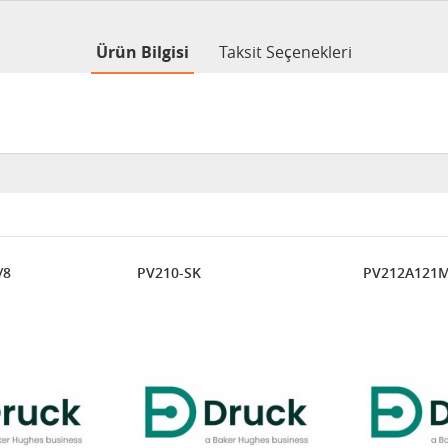
Ürün Bilgisi
Taksit Seçenekleri
/8
PV210-SK
PV212A121M