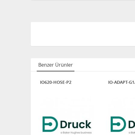
Benzer Ürünler
IO620-HOSE-P2
IO-ADAPT-G1
S