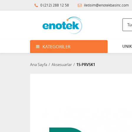
0 (212) 288 12 58
iletisim@enotekbasinc.com
KATEGORILER
UNIK 
Ana Sayfa
Aksesuarlar
1S-PRVSK1