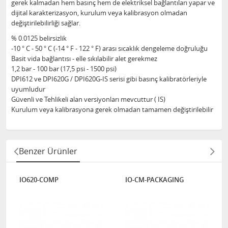
gerek kalmadan hem basınç hem de elektriksel bağlantıları yapar ve
dijital karakterizasyon, kurulum veya kalibrasyon olmadan
değiştirilebilirliği sağlar.
% 0.0125 belirsizlik
-10 ° C - 50 ° C (-14 ° F - 122 ° F) arası sıcaklık dengeleme doğruluğu
Basit vida bağlantısı - elle sıkılabilir alet gerekmez
1,2 bar - 100 bar (17,5 psi - 1500 psi)
DPI612 ve DPI620G / DPI620G-IS serisi gibi basınç kalibratörleriyle
uyumludur
Güvenli ve Tehlikeli alan versiyonları mevcuttur ( IS)
Kurulum veya kalibrasyona gerek olmadan tamamen değiştirilebilir
Benzer Ürünler
IO620-COMP
IO-CM-PACKAGING