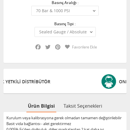
Basınç Aralığı :
Basınç Tipi :
Facebook
Twitter
Pinterest
Favorilere Ekle
ONLINE DESTEK VE EĞITIM
Ürün Bilgisi
Taksit Seçenekleri
Kurulum veya kalibrasyona gerek olmadan tamamen değiştirilebilir
Basit vida bağlantısı - alet gerektirmez
0,005% Fs'den doğruluk, diğer markalardan 2 kat daha iyi