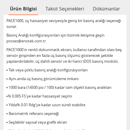
Ürün Bilgisi
Taksit Seçenekleri
Dökümanlar
PACE1000, üç hassasiyet seviyesiyle geniş bir basınç aralığı seçeneği
sunar.
Basınç Aralığı konfigürasyonları için bizimle iletişime geçin
proses@enotek.com.tr
PACE1000'in renkli dokunmatik ekranı, kullanıcı tarafından olası beş
sensör girişinden en fazla üç basınç ölçümü gösterecek şekilde
yapılandırılabilir; üç dahili sensör ve iki harici IDOS basınç modülü.
• Tek veya çoklu basınç aralığı konfigürasyonları
• Aynı anda üç basınç görüntüleme imkanı
• 1000 bara (14500 psi / 100) kadar tam ölçekli basınç aralıkları
•% 0.005 FS'ye kadar hassasiyet seçimi
• Yılda% 0.01 Rdg'ye kadar uzun süreli stabilite
• Barometrik referans seçeneği
• Seçilebilir sayısal veya grafik ekran