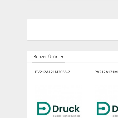
Benzer Ürünler
038-1
PV212A121M2038-2
PV212A121M