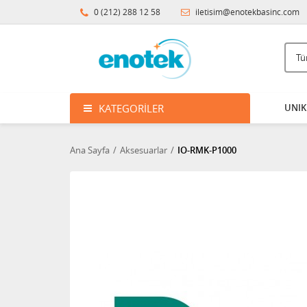
0 (212) 288 12 58
iletisim@enotekbasinc.com
KATEGORILER
UNIK 
Ana Sayfa
Aksesuarlar
IO-RMK-P1000