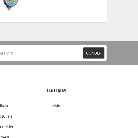
GÖNDER
İLETİŞİM
tikası
İletişim
şulları
nekleri
şmesi