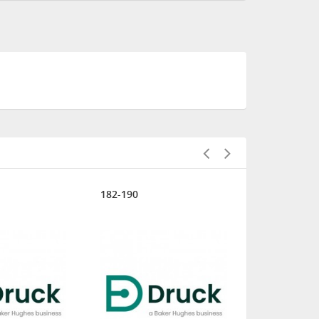
182-190
IO620-HOS