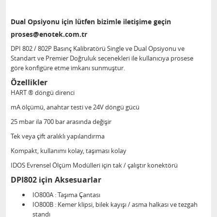
Dual Opsiyonu için lütfen bizimle iletişime geçin
proses@enotek.com.tr
DPI 802 / 802P Basınç Kalibratörü Single ve Dual Opsiyonu ve
Standart ve Premier Doğruluk secenekleri ile kullanıcıya prosese
göre konfigüre etme imkanı sunmuştur.
Özellikler
HART ® döngü direnci
mA ölçümü, anahtar testi ve 24V döngü gücü
25 mbar ila 700 bar arasında değişir
Tek veya çift aralıklı yapılandırma
Kompakt, kullanımı kolay, taşıması kolay
IDOS Evrensel Ölçüm Modülleri için tak / çalıştır konektörü
DPI802 için Aksesuarlar
IO800A : Taşıma Çantası
IO800B : Kemer klipsi, bilek kayışı / asma halkası ve tezgah
standı