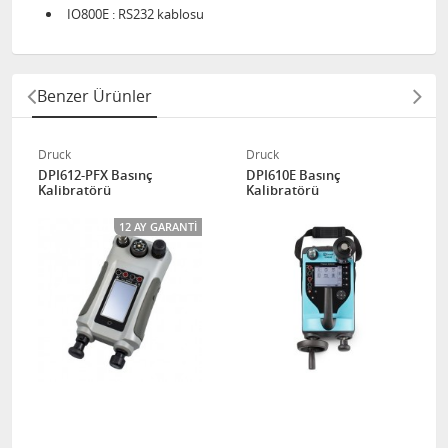
IO800E : RS232 kablosu
Benzer Ürünler
Druck
Druck
DPI612-PFX Basınç
DPI610E Basınç
Kalibratörü
Kalibratörü
12 AY GARANTI