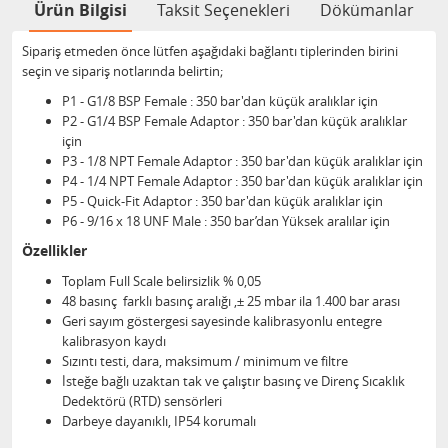
Ürün Bilgisi
Taksit Seçenekleri
Dökümanlar
Sipariş etmeden önce lütfen aşağıdaki bağlantı tiplerinden birini
seçin ve sipariş notlarında belirtin;
P1 - G1/8 BSP Female : 350 bar'dan küçük aralıklar için
P2 - G1/4 BSP Female Adaptor : 350 bar'dan küçük aralıklar
için
P3 - 1/8 NPT Female Adaptor : 350 bar'dan küçük aralıklar için
P4 - 1/4 NPT Female Adaptor : 350 bar'dan küçük aralıklar için
P5 - Quick-Fit Adaptor : 350 bar'dan küçük aralıklar için
P6 - 9/16 x 18 UNF Male : 350 bar’dan Yüksek aralılar için
Özellikler
Toplam Full Scale belirsizlik % 0,05
48 basınç farklı basınç aralığı ,± 25 mbar ila 1.400 bar arası
Geri sayım göstergesi sayesinde kalibrasyonlu entegre
kalibrasyon kaydı
Sızıntı testi, dara, maksimum / minimum ve filtre
İsteğe bağlı uzaktan tak ve çalıştır basınç ve Direnç Sıcaklık
Dedektörü (RTD) sensörleri
Darbeye dayanıklı, IP54 korumalı