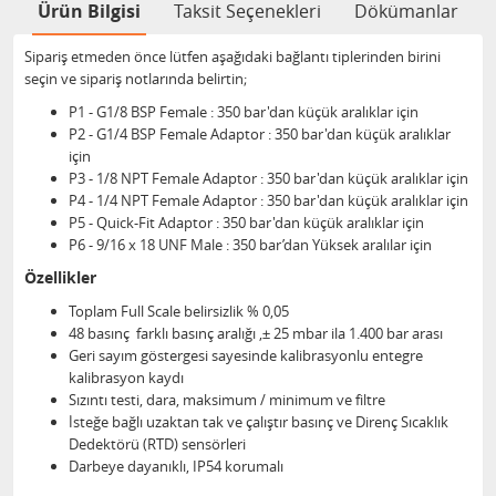
Ürün Bilgisi
Taksit Seçenekleri
Dökümanlar
Sipariş etmeden önce lütfen aşağıdaki bağlantı tiplerinden birini
seçin ve sipariş notlarında belirtin;
P1 - G1/8 BSP Female : 350 bar'dan küçük aralıklar için
P2 - G1/4 BSP Female Adaptor : 350 bar'dan küçük aralıklar
için
P3 - 1/8 NPT Female Adaptor : 350 bar'dan küçük aralıklar için
P4 - 1/4 NPT Female Adaptor : 350 bar'dan küçük aralıklar için
P5 - Quick-Fit Adaptor : 350 bar'dan küçük aralıklar için
P6 - 9/16 x 18 UNF Male : 350 bar’dan Yüksek aralılar için
Özellikler
Toplam Full Scale belirsizlik % 0,05
48 basınç farklı basınç aralığı ,± 25 mbar ila 1.400 bar arası
Geri sayım göstergesi sayesinde kalibrasyonlu entegre
kalibrasyon kaydı
Sızıntı testi, dara, maksimum / minimum ve filtre
İsteğe bağlı uzaktan tak ve çalıştır basınç ve Direnç Sıcaklık
Dedektörü (RTD) sensörleri
Darbeye dayanıklı, IP54 korumalı