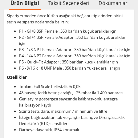
Ürün Bilgisi
Taksit Seçenekleri
Dökümanlar
Sipariş etmeden önce lütfen aşağıdaki bağlantı tiplerinden birini
seçin ve sipariş notlarında belirtin;
P1 - G1/8 BSP Female : 350 bar'dan küçük aralıklar için
P2 - G1/4 BSP Female Adaptor : 350 bar'dan küçük aralıklar
için
P3 - 1/8 NPT Female Adaptor : 350 bar'dan küçük aralıklar için
P4 - 1/4 NPT Female Adaptor : 350 bar'dan küçük aralıklar için
P5 - Quick-Fit Adaptor : 350 bar'dan küçük aralıklar için
P6 - 9/16 x 18 UNF Male : 350 bar’dan Yüksek aralılar için
Özellikler
Toplam Full Scale belirsizlik % 0,05
48 basınç farklı basınç aralığı ,± 25 mbar ila 1.400 bar arası
Geri sayım göstergesi sayesinde kalibrasyonlu entegre
kalibrasyon kaydı
Sızıntı testi, dara, maksimum / minimum ve filtre
İsteğe bağlı uzaktan tak ve çalıştır basınç ve Direnç Sıcaklık
Dedektörü (RTD) sensörleri
Darbeye dayanıklı, IP54 korumalı