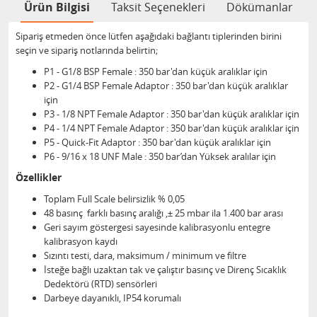
Ürün Bilgisi
Taksit Seçenekleri
Dökümanlar
Sipariş etmeden önce lütfen aşağıdaki bağlantı tiplerinden birini
seçin ve sipariş notlarında belirtin;
P1 - G1/8 BSP Female : 350 bar'dan küçük aralıklar için
P2 - G1/4 BSP Female Adaptor : 350 bar'dan küçük aralıklar
için
P3 - 1/8 NPT Female Adaptor : 350 bar'dan küçük aralıklar için
P4 - 1/4 NPT Female Adaptor : 350 bar'dan küçük aralıklar için
P5 - Quick-Fit Adaptor : 350 bar'dan küçük aralıklar için
P6 - 9/16 x 18 UNF Male : 350 bar’dan Yüksek aralılar için
Özellikler
Toplam Full Scale belirsizlik % 0,05
48 basınç farklı basınç aralığı ,± 25 mbar ila 1.400 bar arası
Geri sayım göstergesi sayesinde kalibrasyonlu entegre
kalibrasyon kaydı
Sızıntı testi, dara, maksimum / minimum ve filtre
İsteğe bağlı uzaktan tak ve çalıştır basınç ve Direnç Sıcaklık
Dedektörü (RTD) sensörleri
Darbeye dayanıklı, IP54 korumalı