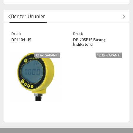
Benzer Ürünler
Druck
Druck
DPI 104 - IS
DPI705E-IS Basınç
İndikatörü
12 AY GARANTI
12 AY GARANTI