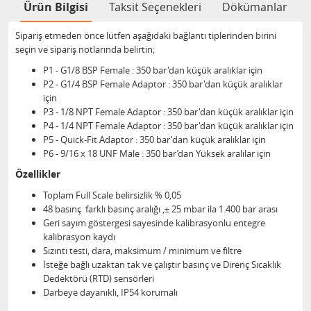
Ürün Bilgisi
Taksit Seçenekleri
Dökümanlar
Sipariş etmeden önce lütfen aşağıdaki bağlantı tiplerinden birini
seçin ve sipariş notlarında belirtin;
P1 - G1/8 BSP Female : 350 bar'dan küçük aralıklar için
P2 - G1/4 BSP Female Adaptor : 350 bar'dan küçük aralıklar
için
P3 - 1/8 NPT Female Adaptor : 350 bar'dan küçük aralıklar için
P4 - 1/4 NPT Female Adaptor : 350 bar'dan küçük aralıklar için
P5 - Quick-Fit Adaptor : 350 bar'dan küçük aralıklar için
P6 - 9/16 x 18 UNF Male : 350 bar’dan Yüksek aralılar için
Özellikler
Toplam Full Scale belirsizlik % 0,05
48 basınç farklı basınç aralığı ,± 25 mbar ila 1.400 bar arası
Geri sayım göstergesi sayesinde kalibrasyonlu entegre
kalibrasyon kaydı
Sızıntı testi, dara, maksimum / minimum ve filtre
İsteğe bağlı uzaktan tak ve çalıştır basınç ve Direnç Sıcaklık
Dedektörü (RTD) sensörleri
Darbeye dayanıklı, IP54 korumalı