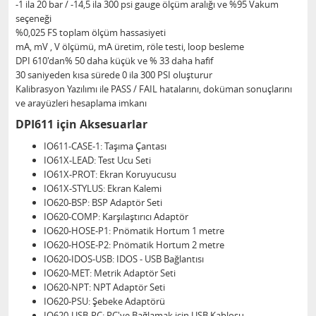
-1 ila 20 bar / -14,5 ila 300 psi gauge ölçüm aralığı ve %95 Vakum
seçeneği
%0,025 FS toplam ölçüm hassasiyeti
mA, mV , V ölçümü, mA üretim, röle testi, loop besleme
DPI 610'dan% 50 daha küçük ve % 33 daha hafif
30 saniyeden kısa sürede 0 ila 300 PSI oluşturur
Kalibrasyon Yazılımı ile PASS / FAIL hatalarını, doküman sonuçlarını
ve arayüzleri hesaplama imkanı
DPI611 için Aksesuarlar
IO611-CASE-1: Taşıma Çantası
IO61X-LEAD: Test Ucu Seti
IO61X-PROT: Ekran Koruyucusu
IO61X-STYLUS: Ekran Kalemi
IO620-BSP: BSP Adaptör Seti
IO620-COMP: Karşılaştırıcı Adaptör
IO620-HOSE-P1: Pnömatik Hortum 1 metre
IO620-HOSE-P2: Pnömatik Hortum 2 metre
IO620-IDOS-USB: IDOS - USB Bağlantısı
IO620-MET: Metrik Adaptör Seti
IO620-NPT: NPT Adaptör Seti
IO620-PSU: Şebeke Adaptörü
IO620-USB-PC: PC'ye Bağlamak için USB Kablosu