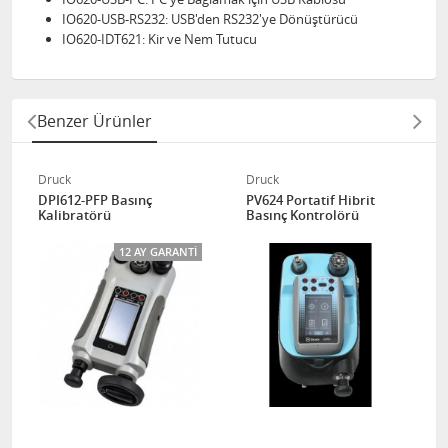
IO620-USB-RS232: USB'den RS232'ye Dönüştürücü
IO620-IDT621: Kir ve Nem Tutucu
Benzer Ürünler
Druck
Druck
DPI612-PFP Basınç
PV624 Portatif Hibrit
Kalibratörü
Basınç Kontrolörü
12 AY GARANTI