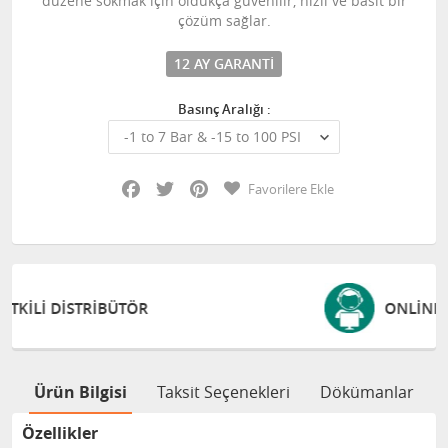
düzene sokmak için oldukça güvenilir, hızlı ve basit bir
çözüm sağlar.
12 AY GARANTI
Basınç Aralığı :
Facebook
Twitter
Pinterest
Favorilere Ekle
ONLINE DESTEK VE EĞITIM
Ürün Bilgisi
Taksit Seçenekleri
Dökümanlar
Özellikler