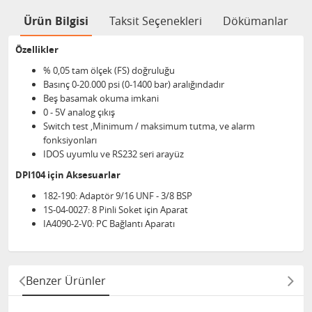
Ürün Bilgisi
Taksit Seçenekleri
Dökümanlar
Özellikler
% 0,05 tam ölçek (FS) doğruluğu
Basınç 0-20.000 psi (0-1400 bar) aralığındadır
Beş basamak okuma imkani
0 - 5V analog çıkış
Switch test ,Minimum / maksimum tutma, ve alarm
fonksiyonları
IDOS uyumlu ve RS232 seri arayüz
DPI104 için Aksesuarlar
182-190​: Adaptör 9/16 UNF - 3/8 BSP
1S-04-0027: 8 Pinli Soket için Aparat
IA4090-2-V0: PC Bağlantı Aparatı
Benzer Ürünler