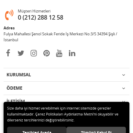
Müşteri Hizmetleri
0 (212) 288 12 58
Adres
Fulya Mahallesi Şenol Sokak Feride İş Merkezi No:3/5 34394 Şişli /
İstanbul
KURUMSAL
ÖDEME
İLETİŞİM
Size daha iyi hizmet verebilmek için internet sitemizde çerezler
kullanılmaktadır. Çerez Politikaları Aydınlatma Metni’ni okuyabilir ve
© 2020 Enotek Mühendislik ve Danışmalık Hizm. San. ve Tic. A.Ş. Tüm
dilerseniz tercihlerinizi değiştirebilirsiniz.
hakları saklıdır.
Tercihleri Ayarla
Tümünü Kabul Et