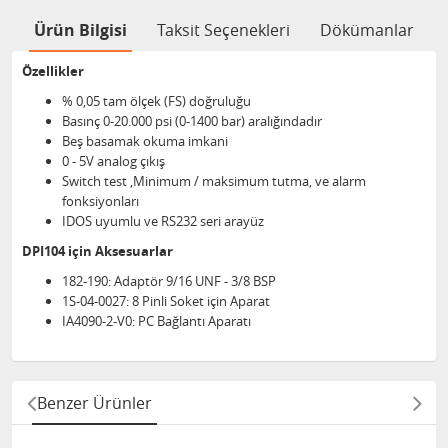
Ürün Bilgisi
Taksit Seçenekleri
Dökümanlar
Özellikler
% 0,05 tam ölçek (FS) doğruluğu
Basınç 0-20.000 psi (0-1400 bar) aralığındadır
Beş basamak okuma imkani
0 - 5V analog çıkış
Switch test ,Minimum / maksimum tutma, ve alarm
fonksiyonları
IDOS uyumlu ve RS232 seri arayüz
DPI104 için Aksesuarlar
182-190​: Adaptör 9/16 UNF - 3/8 BSP
1S-04-0027: 8 Pinli Soket için Aparat
IA4090-2-V0: PC Bağlantı Aparatı
Benzer Ürünler