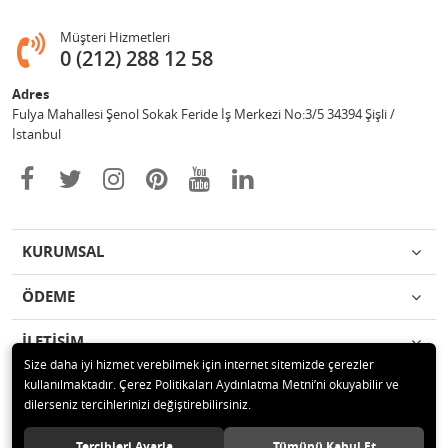
Müşteri Hizmetleri
0 (212) 288 12 58
Adres
Fulya Mahallesi Şenol Sokak Feride İş Merkezi No:3/5 34394 Şişli /
İstanbul
KURUMSAL
ÖDEME
İLETİŞİM
Size daha iyi hizmet verebilmek için internet sitemizde çerezler
kullanılmaktadır. Çerez Politikaları Aydınlatma Metni’ni okuyabilir ve
© 2020 Enotek Mühendislik ve Danışmalık Hizm. San. ve Tic. A.Ş. Tüm
dilerseniz tercihlerinizi değiştirebilirsiniz.
hakları saklıdır.
Tercihleri Ayarla
Tümünü Kabul Et