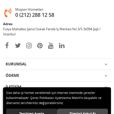
Müşteri Hizmetleri
0 (212) 288 12 58
Adres
Fulya Mahallesi Şenol Sokak Feride İş Merkezi No:3/5 34394 Şişli /
İstanbul
KURUMSAL
ÖDEME
İLETİŞİM
Size daha iyi hizmet verebilmek için internet sitemizde çerezler
kullanılmaktadır. Çerez Politikaları Aydınlatma Metni’ni okuyabilir ve
© 2020 Enotek Mühendislik ve Danışmalık Hizm. San. ve Tic. A.Ş. Tüm
dilerseniz tercihlerinizi değiştirebilirsiniz.
hakları saklıdır.
Tercihleri Ayarla
Tümünü Kabul Et