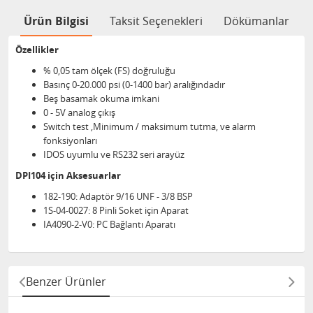
Ürün Bilgisi
Taksit Seçenekleri
Dökümanlar
Özellikler
% 0,05 tam ölçek (FS) doğruluğu
Basınç 0-20.000 psi (0-1400 bar) aralığındadır
Beş basamak okuma imkani
0 - 5V analog çıkış
Switch test ,Minimum / maksimum tutma, ve alarm
fonksiyonları
IDOS uyumlu ve RS232 seri arayüz
DPI104 için Aksesuarlar
182-190​: Adaptör 9/16 UNF - 3/8 BSP
1S-04-0027: 8 Pinli Soket için Aparat
IA4090-2-V0: PC Bağlantı Aparatı
Benzer Ürünler