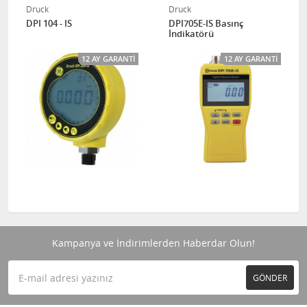
Druck
Druck
DPI 104 - IS
DPI705E-IS Basınç
İndikatörü
12 AY GARANTI
12 AY GARANTI
Kampanya ve İndirimlerden Haberdar Olun!
GÖNDER