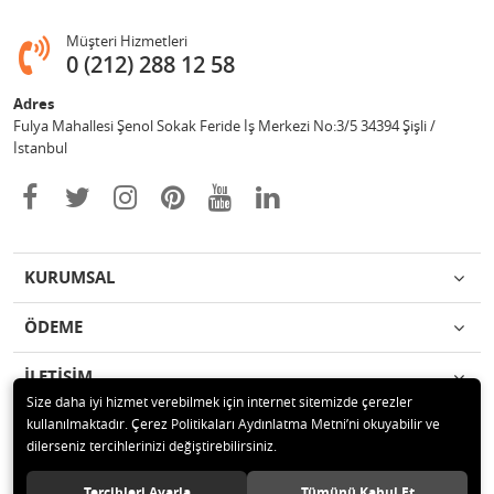
Müşteri Hizmetleri
0 (212) 288 12 58
Adres
Fulya Mahallesi Şenol Sokak Feride İş Merkezi No:3/5 34394 Şişli /
İstanbul
KURUMSAL
ÖDEME
İLETİŞİM
Size daha iyi hizmet verebilmek için internet sitemizde çerezler
kullanılmaktadır. Çerez Politikaları Aydınlatma Metni’ni okuyabilir ve
© 2020 Enotek Mühendislik ve Danışmalık Hizm. San. ve Tic. A.Ş. Tüm
dilerseniz tercihlerinizi değiştirebilirsiniz.
hakları saklıdır.
Tercihleri Ayarla
Tümünü Kabul Et