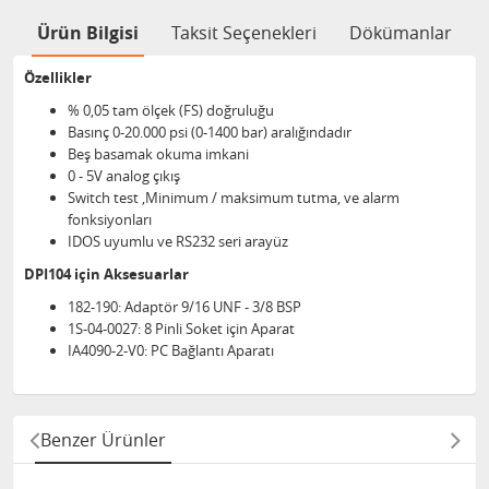
Ürün Bilgisi
Taksit Seçenekleri
Dökümanlar
Özellikler
% 0,05 tam ölçek (FS) doğruluğu
Basınç 0-20.000 psi (0-1400 bar) aralığındadır
Beş basamak okuma imkani
0 - 5V analog çıkış
Switch test ,Minimum / maksimum tutma, ve alarm
fonksiyonları
IDOS uyumlu ve RS232 seri arayüz
DPI104 için Aksesuarlar
182-190​: Adaptör 9/16 UNF - 3/8 BSP
1S-04-0027: 8 Pinli Soket için Aparat
IA4090-2-V0: PC Bağlantı Aparatı
Benzer Ürünler