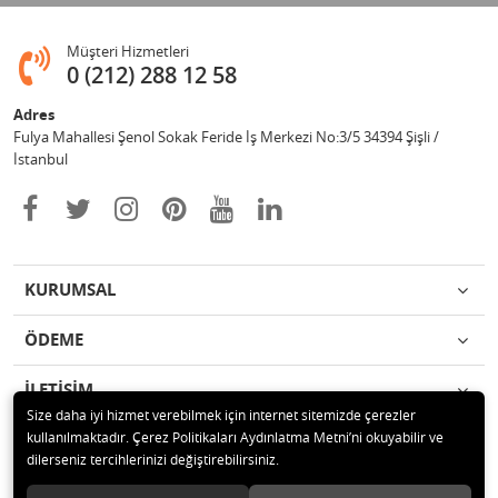
Müşteri Hizmetleri
0 (212) 288 12 58
Adres
Fulya Mahallesi Şenol Sokak Feride İş Merkezi No:3/5 34394 Şişli /
İstanbul
KURUMSAL
ÖDEME
İLETİŞİM
Size daha iyi hizmet verebilmek için internet sitemizde çerezler
kullanılmaktadır. Çerez Politikaları Aydınlatma Metni’ni okuyabilir ve
© 2020 Enotek Mühendislik ve Danışmalık Hizm. San. ve Tic. A.Ş. Tüm
dilerseniz tercihlerinizi değiştirebilirsiniz.
hakları saklıdır.